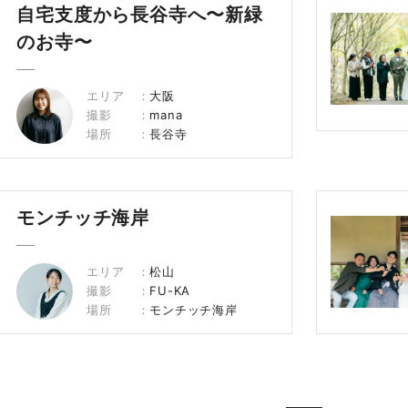
自宅支度から長谷寺へ〜新緑
のお寺〜
エリア
大阪
撮影
mana
場所
長谷寺
モンチッチ海岸
エリア
松山
撮影
FU-KA
場所
モンチッチ海岸