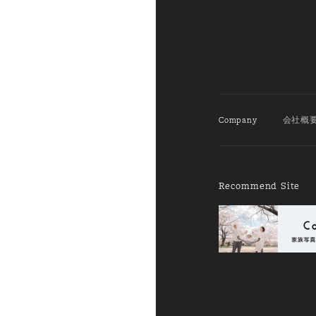
Company
会社概
Recommend Site