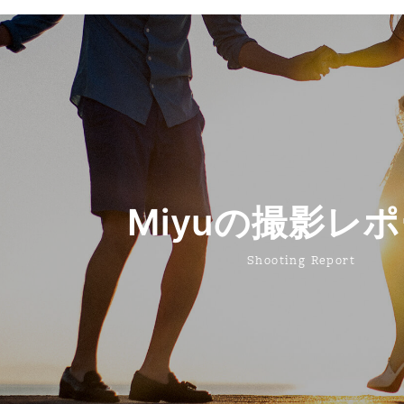
Miyuの撮影レ
Shooting Report