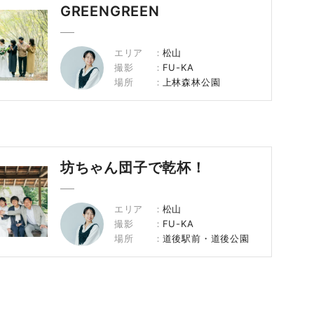
GREENGREEN
エリア
松山
撮影
FU-KA
場所
上林森林公園
坊ちゃん団子で乾杯！
エリア
松山
撮影
FU-KA
場所
道後駅前・道後公園