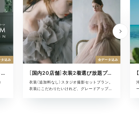
ータ込み
全データ込み
【10〜11月限定】衣装2着最大65%OFFキャンペーン
［国内20店舗］衣装2着選び放題プラン
ロ
衣装（追加料なし）スタジオ撮影セットプラン。
衣装にこだわりたいけれど、グレードアップ料
金がかかるのがちょっと……」という方におすす
め。