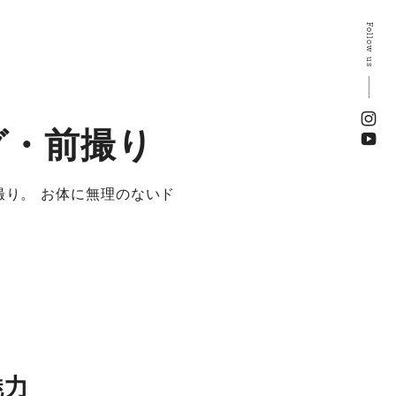
Follow us
グ・前撮り
り。 お体に無理のないド
魅力