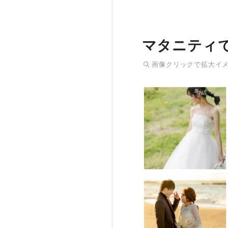
マタニティ
画像
クリック
で拡大イ