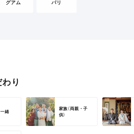
グアム
パリ
だわり
家族（両親・子
と一緒
供）