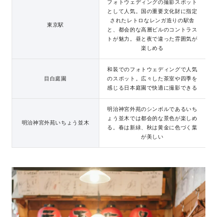
フォトウェディングの撮影スポット
として人気。国の重要文化財に指定
されたレトロなレンガ造りの駅舎
東京駅
と、都会的な高層ビルのコントラス
トが魅力。昼と夜で違った雰囲気が
楽しめる
和装でのフォトウェディングで人気
目白庭園
のスポット。広々した茶室や四季を
感じる日本庭園で快適に撮影できる
明治神宮外苑のシンボルであるいち
ょう並木では都会的な景色が楽しめ
明治神宮外苑いちょう並木
る。春は新緑、秋は黄金に色づく葉
が美しい