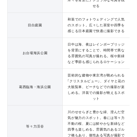
木々を背景にナチュラルな写真を残
せる
和装でのフォトウェディングで人気
目白庭園
のスポット。広々した茶室や四季を
感じる日本庭園で快適に撮影できる
日中は海、夜はレインボーブリッジ
を背景にすることで、時間帯で異な
お台場海浜公園
る雰囲気の写真が撮れる。桜や新緑
など季節も感じられるロケーション
芸術的な建物や東京湾が眺められる
「クリスタルビュー」、ダイヤと花の
葛西臨海・海浜公園
大観覧車、ビーチなどでの撮影が楽
しめる。洋装での撮影が映えるスポ
ット
川のせせらぎと豊かな緑、澄んだ空
気が魅力のスポット。春には等々力
不動の桜、夏には鮮やかな新緑など
等々力渓谷
四季も楽しめる。雰囲気のあるゴル
フ橋もあり、個性ある写真が撮影で