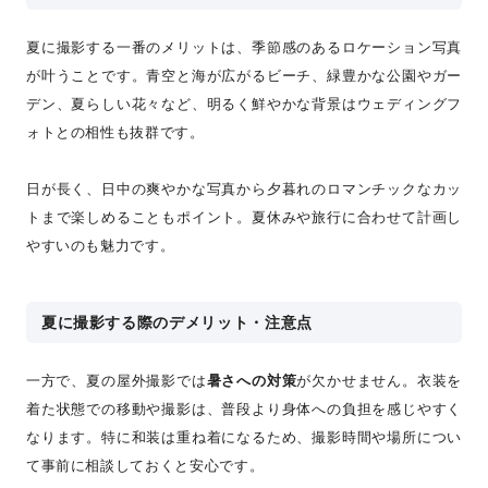
夏に撮影する一番のメリットは、季節感のあるロケーション写真
が叶うことです。青空と海が広がるビーチ、緑豊かな公園やガー
デン、夏らしい花々など、明るく鮮やかな背景はウェディングフ
ォトとの相性も抜群です。
日が長く、日中の爽やかな写真から夕暮れのロマンチックなカッ
トまで楽しめることもポイント。夏休みや旅行に合わせて計画し
やすいのも魅力です。
夏に撮影する際のデメリット・注意点
一方で、夏の屋外撮影では
暑さへの対策
が欠かせません。衣装を
着た状態での移動や撮影は、普段より身体への負担を感じやすく
なります。特に和装は重ね着になるため、撮影時間や場所につい
て事前に相談しておくと安心です。