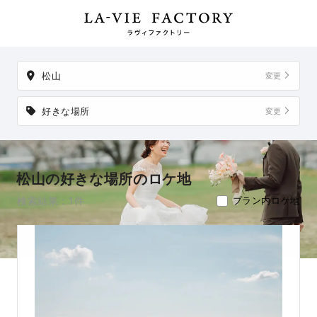
件。
掲載地以外でも、想い出の場所からご実家など、好きな場所への
出張撮影も可能です。
松山
変更
好きな場所
変更
松山の好きな場所のロケ地
検索結果：1件
プラン内ロケ地