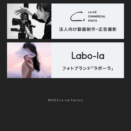
©2023 La-vie Factory