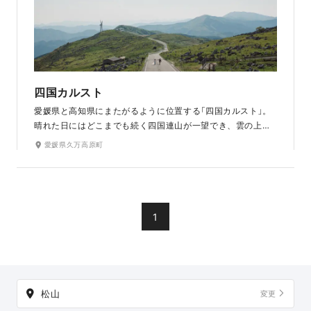
四国カルスト
愛媛県と高知県にまたがるように位置する「四国カルスト」。
晴れた日にはどこまでも続く四国連山が一望でき、雲の上の
大パノラマが広がります。珍しい高原植物や牛が放牧される
愛媛県久万高原町
牧草地、四国山脈の稜線を一望できるビュースポットなど、
ここにしかない見どころがたくさん。新緑から紅葉まで、一
年を通して美しい写真を残すことができる景勝地です。
1
松山
変更