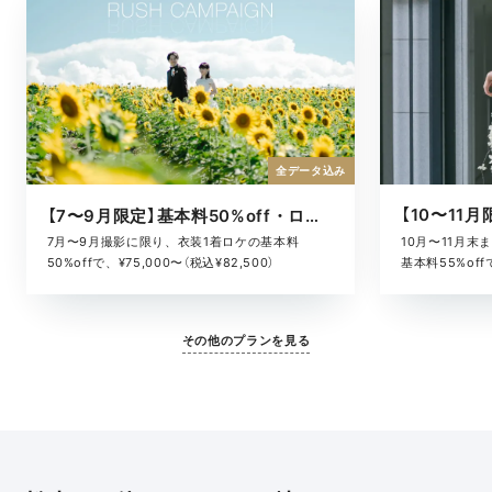
全データ込み
【7〜9月限定】基本料50%off・ロケキャンペーン
10月〜11月
7月〜9月撮影に限り、衣装1着ロケの基本料
基本料55%offで
50%offで、¥75,000〜（税込¥82,500）
その他のプランを見る