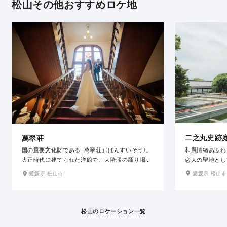
松山その他おすすめロケ地
二之丸史跡
萬翠荘
和風情緒あふれ
国の重要文化財である「萬翠荘」（ばんすいそう）。
恋人の聖地とし
大正時代に建てられた洋館で、大階段の踊り場や
美しい情緒あふ
壁面に大きなステンドグラス、 家具や照明等にア
愛媛県 松山市
愛媛県 松山市
の人気スポット
ンティークな雰囲気が随所に残っており、ドレス
との相性も抜群の人気スポットです。
松山のロケーション一覧