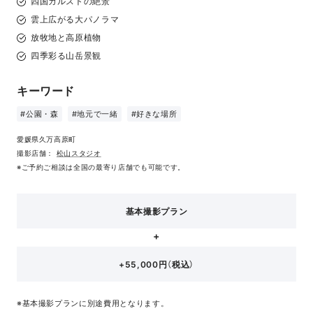
四国カルストの絶景
雲上広がる大パノラマ
放牧地と高原植物
四季彩る山岳景観
キーワード
#公園・森
#地元で一緒
#好きな場所
愛媛県久万高原町
撮影店舗：
松山スタジオ
※ご予約ご相談は全国の最寄り店舗でも可能です。
基本撮影プラン
+55,000円（税込）
※基本撮影プランに別途費用となります。