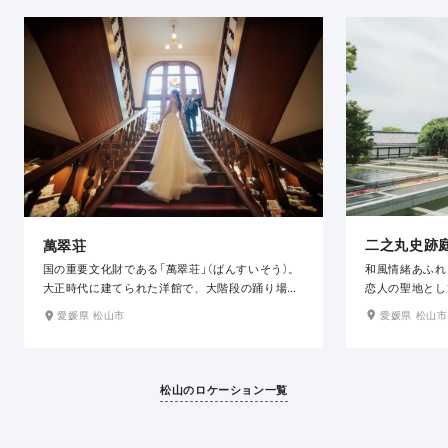
二之丸史跡
萬翠荘
和風情緒あふれ
国の重要文化財である「萬翠荘」（ばんすいそう）。
恋人の聖地とし
大正時代に建てられた洋館で、大階段の踊り場や
美しい情緒あふ
壁面に大きなステンドグラス、 家具や照明等にア
愛媛県 松山市
愛媛県 松山市
の人気スポット
ンティークな雰囲気が随所に残っており、ドレス
との相性も抜群の人気スポットです。
松山のロケーション一覧