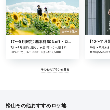
全データ込み
【7〜9月限定】基本料50%off・ロケキャンペーン
10月〜11月
7月〜9月撮影に限り、衣装1着ロケの基本料
基本料55%offで
50%offで、¥75,000〜（税込¥82,500）
その他のプランを見る
松山その他おすすめロケ地