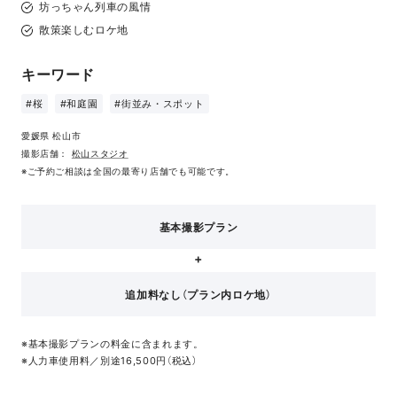
坊っちゃん列車の風情
散策楽しむロケ地
キーワード
#桜
#和庭園
#街並み・スポット
愛媛県 松山市
撮影店舗：
松山スタジオ
※ご予約ご相談は全国の最寄り店舗でも可能です。
基本撮影プラン
追加料なし（プラン内ロケ地）
※基本撮影プランの料金に含まれます。
※人力車使用料／別途16,500円（税込）