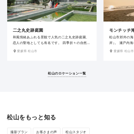
二之丸史跡庭園
モンチッチ
和風情緒あふれる景観で人気の二之丸史跡庭園、
松山市郊外の海
恋人の聖地としても有名です。 四季折々の自然が
岸」。 瀬戸内
美しい情緒あふれる庭園で、和装との相性も抜群
気スポット。 
愛媛県 松山市
愛媛県 松山市
の人気スポットです。
ティックで素敵
松山のロケーション一覧
松山をもっと知る
撮影プラン
お客さまの声
松山スタジオ