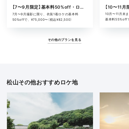
【7〜9月限定】基本料50%off・ロケキャンペーン
10月〜11月
7月〜9月撮影に限り、衣装1着ロケの基本料
基本料55%offで
50%offで、¥75,000〜（税込¥82,500）
その他のプランを見る
松山その他おすすめロケ地