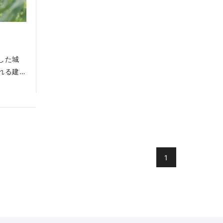
した城
れる建
化が息
とも呼
や、美
並みな
ポット
など四
1
する自
、水源
風光明
さい。