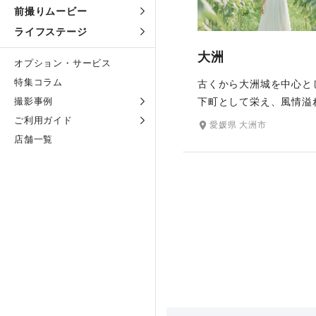
前撮りムービー
ライフステージ
大洲
オプション・サービス
特集コラム
古くから大洲城を中心と
撮影事例
下町として栄え、風情溢
物が立ち並び、多様な文
ご利用ガイド
愛媛県 大洲市
づく大洲。伊予の小京都
店舗一覧
ばれ、昔ながらの街並み
しい田園風景、雄大な山
ど見どころ満載の撮影ス
です。春の桜、秋の紅葉
季の移ろいとともに変化
然の美しさを感じながら
豊かなこの地ならではの
媚な景観をお楽しみくだ