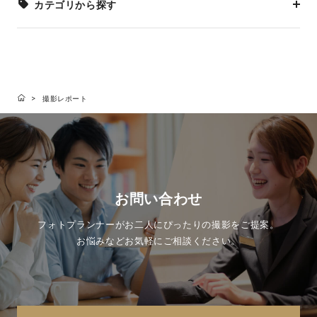
カテゴリから探す
撮影レポート
お問い合わせ
フォトプランナーがお二人にぴったりの撮影をご提案。
お悩みなどお気軽にご相談ください。