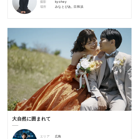
撮影
kyohey
場所
みなとぴあ, 日和浜
大自然に囲まれて
エリア
広島