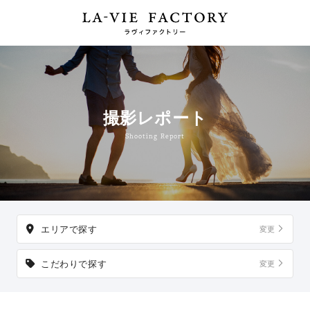
撮影レポート
Shooting Report
エリアで探す
変更
こだわりで探す
変更