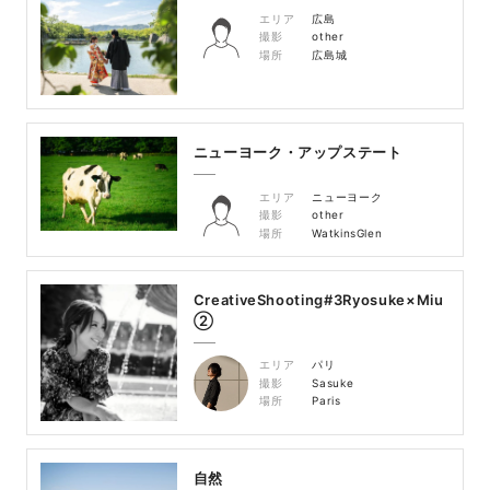
エリア
広島
撮影
other
場所
広島城
ニューヨーク・アップステート
エリア
ニューヨーク
撮影
other
場所
WatkinsGlen
CreativeShooting#3Ryosuke×Miu
②
エリア
パリ
撮影
Sasuke
場所
Paris
自然