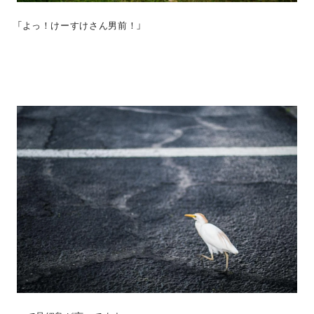
「よっ！けーすけさん男前！」