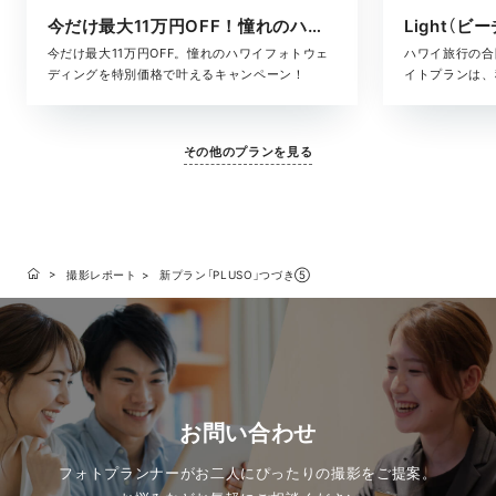
今だけ最大11万円OFF！憧れのハワイフォト
Light（ビ
今だけ最大11万円OFF。憧れのハワイフォトウェ
ハワイ旅行の合
ディングを特別価格で叶えるキャンペーン！
イトプランは、
た、気軽に叶う
ヘアメイク・撮
に含まれている
その他のプランを見る
となく、旅のス
す。「きちんと
りな準備はした
いい、ハワイら
撮影レポート
新プラン「PLUSO」つづき⑤
お問い合わせ
フォトプランナーがお二人にぴったりの撮影をご提案。