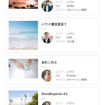
エリア
ハワイ
撮影
NARU
カテゴリ
ロケーション撮影
ハワイ復活直近？
エリア
ハワイ
撮影
KEN
カテゴリ
その他
あれこれと
エリア
ハワイ
撮影
Kumiko
カテゴリ
ロケーション撮影
GoodDaysvol.42
エリア
ハワイ