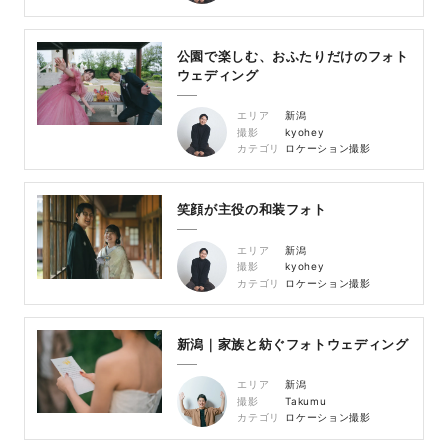
公園で楽しむ、おふたりだけのフォト
ウェディング
エリア
新潟
撮影
kyohey
カテゴリ
ロケーション撮影
笑顔が主役の和装フォト
エリア
新潟
撮影
kyohey
カテゴリ
ロケーション撮影
新潟｜家族と紡ぐフォトウェディング
エリア
新潟
撮影
Takumu
カテゴリ
ロケーション撮影