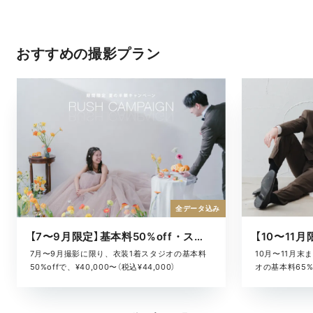
おすすめの撮影プラン
全データ込み
【7〜9月限定】基本料50%off・スタジオキャンペーン
10月〜11月
7月〜9月撮影に限り、衣装1着スタジオの基本料
オの基本料65%o
50%offで、¥40,000〜（税込¥44,000）
¥52,800）