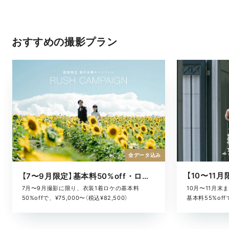
おすすめの撮影プラン
全データ込み
【7〜9月限定】基本料50%off・ロケキャンペーン
10月〜11月
7月〜9月撮影に限り、衣装1着ロケの基本料
基本料55%offで
50%offで、¥75,000〜（税込¥82,500）