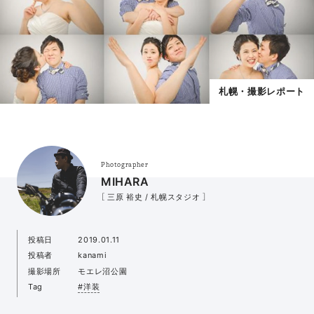
札幌・撮影レポート
Photographer
MIHARA
［ 三原 裕史 / 札幌スタジオ ］
投稿日
2019.01.11
投稿者
kanami
撮影場所
モエレ沼公園
Tag
#洋装