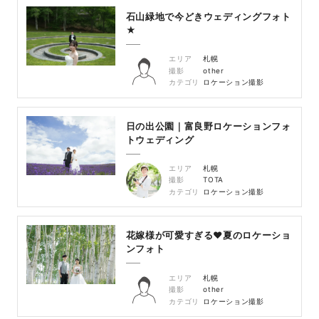
石山緑地で今どきウェディングフォト
★
エリア
札幌
撮影
other
カテゴリ
ロケーション撮影
日の出公園｜富良野ロケーションフォ
トウェディング
エリア
札幌
撮影
TOTA
カテゴリ
ロケーション撮影
花嫁様が可愛すぎる♥夏のロケーショ
ンフォト
エリア
札幌
撮影
other
カテゴリ
ロケーション撮影