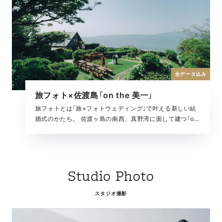
全データ込み
旅フォト×佐渡島「on the 美一」
旅フォトとは「旅×フォトウェディング」で叶える新しい結
婚式のかたち。 佐渡ヶ島の南西、真野湾に面して建つ「on
the 美一」での撮影から、 佐渡島のとっておきのロケーシ
ョンで非日常的な体験を楽しめるフォトウェディングの
旅。
Studio Photo
スタジオ撮影