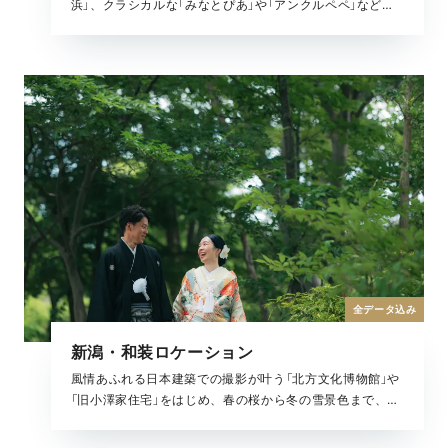
浜」、クラシカルな「みなとぴあ」や「アンクルペペ」など、
新潟の多彩な魅力を楽しめる全撮影データがセットになっ
たプランです。どの季節でも美しい結婚写真が残せます。
全データ込み
新潟・和装ロケーション
風情あふれる日本建築での撮影が叶う「北方文化博物館」や
「旧小澤家住宅」をはじめ、春の桜から冬の雪景色まで、自
然の彩りに染まる和のロケーションで、多彩な魅力を楽し
める全撮影データがセットになったプランです。春の桜か