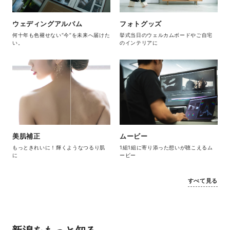
ウェディングアルバム
フォトグッズ
何十年も色褪せない“今”を未来へ届けた
挙式当日のウェルカムボードやご自宅
い。
のインテリアに
美肌補正
ムービー
もっときれいに！輝くようなつるり肌
1組1組に寄り添った想いが聴こえるム
に
ービー
すべて見る