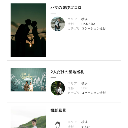
ハマの遊びゴコロ
エリア
横浜
撮影
HAMADA
カテゴリ
ロケーション撮影
2人だけの聖地巡礼
エリア
横浜
撮影
USK
カテゴリ
ロケーション撮影
撮影風景
エリア
横浜
撮影
other