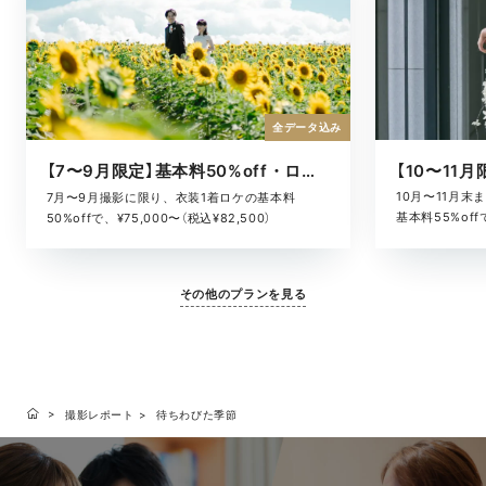
全データ込み
【7〜9月限定】基本料50%off・ロケキャンペーン
10月〜11月
7月〜9月撮影に限り、衣装1着ロケの基本料
基本料55%offで
50%offで、¥75,000〜（税込¥82,500）
その他のプランを見る
撮影レポート
待ちわびた季節