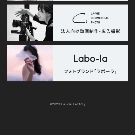
©2023 La-vie Factory