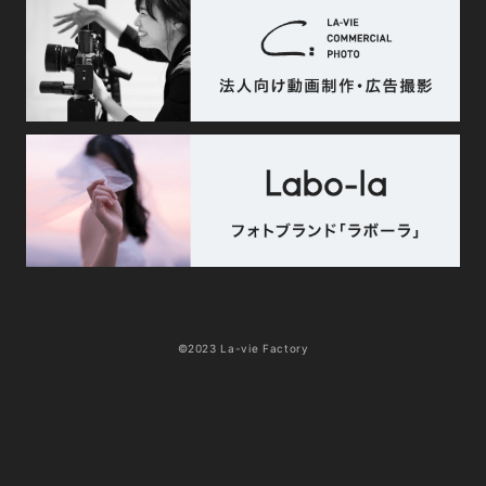
©2023 La-vie Factory