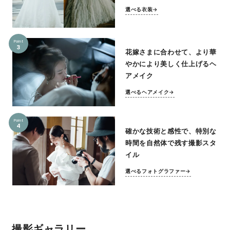
選べる衣装→
Point
3
花嫁さまに合わせて、より華
やかにより美しく仕上げるヘ
アメイク
選べるヘアメイク→
Point
4
確かな技術と感性で、特別な
時間を自然体で残す撮影スタ
イル
選べるフォトグラファー→
撮影ギャラリー