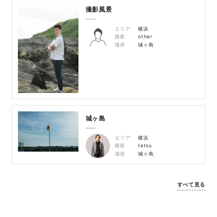
撮影風景
エリア
横浜
撮影
other
場所
城ヶ島
城ヶ島
エリア
横浜
撮影
tetsu
場所
城ヶ島
すべて見る