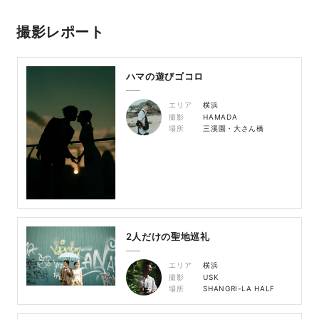
撮影レポート
ハマの遊びゴコロ
エリア
横浜
撮影
HAMADA
場所
三溪園・大さん橋
2人だけの聖地巡礼
エリア
横浜
撮影
USK
場所
SHANGRI-LA HALF