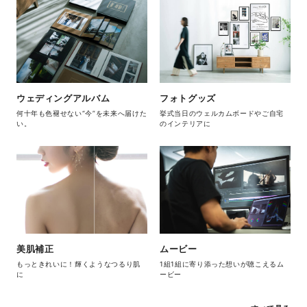
ウェディングアルバム
フォトグッズ
何十年も色褪せない“今”を未来へ届けた
挙式当日のウェルカムボードやご自宅
い。
のインテリアに
美肌補正
ムービー
もっときれいに！輝くようなつるり肌
1組1組に寄り添った想いが聴こえるム
に
ービー