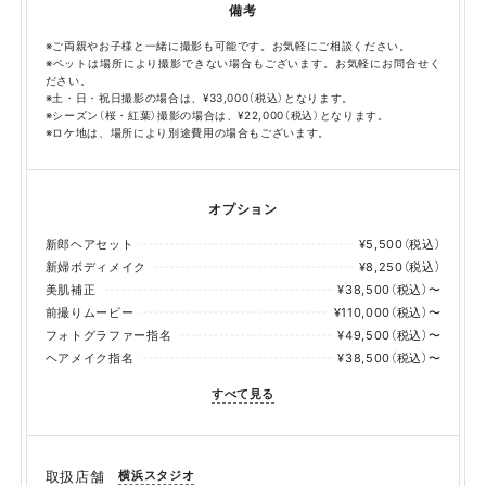
備考
※ご両親やお子様と一緒に撮影も可能です。お気軽にご相談ください。
※ペットは場所により撮影できない場合もございます。お気軽にお問合せく
ださい。
※土・日・祝日撮影の場合は、¥33,000（税込）となります。
※シーズン（桜・紅葉）撮影の場合は、¥22,000（税込）となります。
※ロケ地は、場所により別途費用の場合もございます。
オプション
新郎ヘアセット
¥5,500（税込）
新婦ボディメイク
¥8,250（税込）
美肌補正
¥38,500（税込）〜
前撮りムービー
¥110,000（税込）〜
フォトグラファー指名
¥49,500（税込）〜
ヘアメイク指名
¥38,500（税込）〜
すべて見る
横浜スタジオ
取扱店舗