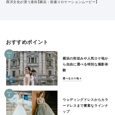
西洋文化が漂う港街【横浜：前撮りロケーションムービー】
おすすめポイント
Point
1
横浜の街並みや人気ロケ地か
ら自由に選べる特別な撮影体
験
選べるロケ地→
Point
2
ウェディングドレスからカラ
ードレスまで豊富なラインナ
ップ