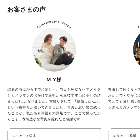
お客さまの声
M.Y様
試着の時点からすでに楽しく、当日も完璧なヘアメイク
緊張して固くなっ
とカメラマンのおかげで最初から最後で本当に幸せの詰
おかげで和やかに
まった1日となりました。前撮りをして、「結婚したんだ」
でとても良い思い
という気持ちが湧いてきましたし、写真と思い出に残っ
ッさんとカメラマ
たことが、私たちも両親も大満足です。ここで撮ったか
らこそ、表情豊かな写真が撮れたと感謝です！
エリア
横浜
エリア
横浜