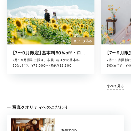
全データ込み
【7〜9月限定】基本料50%off・ロケキャンペーン
7月〜9月撮影に限り、衣装1着ロケの基本料
7月〜9月撮影
50%offで、¥75,000〜（税込¥82,500）
50%offで、¥4
すべて見る
写真クオリティへのこだわり
衣装TOP