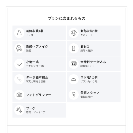
プランに含まれるもの
新婦衣装1着
新郎衣装1着
ドレス
タキシード
新婦ヘアメイク
着付け
洋髪
新郎・新婦
小物一式
全撮影データ込み
アクセサリーetc
約100カット
データ基本補正
ロケ地1カ所
写真の明るさ調整
プラン内ロケ地
美容スタッフ
フォトグラファー
撮影に同行
ブーケ
造花・ブートニア