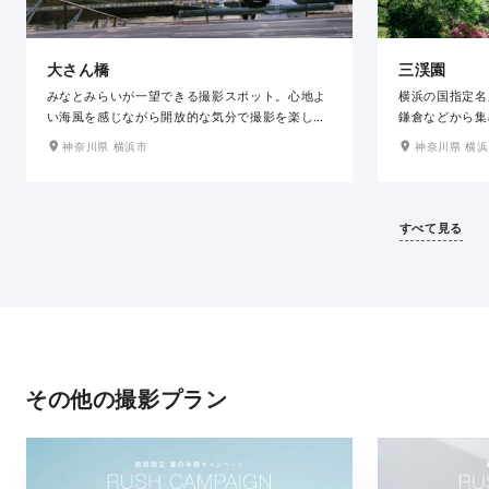
大さん橋
三渓園
みなとみらいが一望できる撮影スポット。心地よ
横浜の国指定名
い海風を感じながら開放的な気分で撮影を楽しめ
鎌倉などから集
ます。夕焼け色に染まる街並み、昼と夜が混ざり
配された広大な
神奈川県 横浜市
神奈川県 横
合うマジックアワーの幻想的な空、ロマンチック
桜が咲き乱れ、
な夜景と、時間の変化とともに表情を変える空と
葉し、庭園内を
海とともにこの場所ならではのダイナミックで美
季節の草花と歴
しい写真が残せます。
ロケーション地
すべて見る
その他の撮影プラン