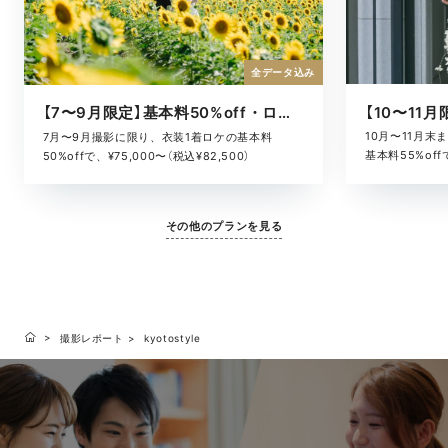
全データ込み
【7〜9月限定】基本料50%off・ロケキャンペーン
10月〜11月
7月〜9月撮影に限り、衣装1着ロケの基本料
基本料55%offで
50%offで、¥75,000〜（税込¥82,500）
その他のプランを見る
撮影レポート
kyotostyle