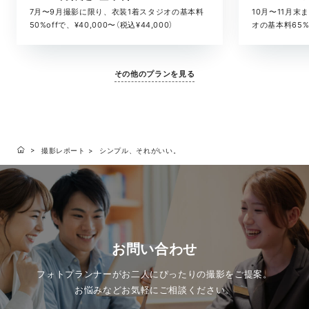
10月〜11月
7月〜9月撮影に限り、衣装1着スタジオの基本料
オの基本料65%o
50%offで、¥40,000〜（税込¥44,000）
¥52,800）
その他のプランを見る
撮影レポート
シンプル、それがいい。
お問い合わせ
フォトプランナーがお二人にぴったりの撮影をご提案。
お悩みなどお気軽にご相談ください。