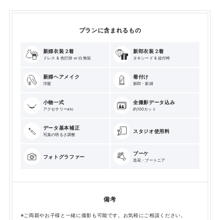
プランに含まれるもの
新婦衣装 2着
新郎衣装 2着
ドレス & 色打掛 or 白無垢
タキシード & 紋付袴
新婦ヘアメイク
着付け
洋髪
新郎・新婦
小物一式
全撮影データ込み
アクセサリーetc
約100カット
データ基本補正
スタジオ使用料
写真の明るさ調整
ブーケ
フォトグラファー
造花・ブートニア
備考
※ご両親やお子様と一緒に撮影も可能です。お気軽にご相談ください。