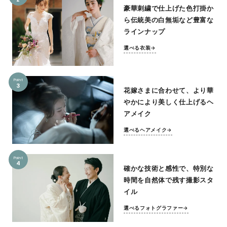
豪華刺繍で仕上げた色打掛か
ら伝統美の白無垢など豊富な
ラインナップ
選べる衣装→
Point
3
花嫁さまに合わせて、より華
やかにより美しく仕上げるヘ
アメイク
選べるヘアメイク→
Point
4
確かな技術と感性で、特別な
時間を自然体で残す撮影スタ
イル
選べるフォトグラファー→