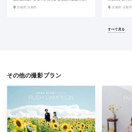
には、陶磁器店や料亭など風情ある佇まいの建物
ど、格調高い装
京都府 京都市
京都府 京都市
が軒を連ね、日本の伝統感じる京都らしい景観を
の場所は、和装
織りなしています。春の桜、秋の紅葉と四季の彩
き立ててくれま
りも美しく、どの場所で撮影しても絵になる和の
人を迎えた華や
ロケ地です。
ルな空間でエレ
すべて見る
す。
その他の撮影プラン