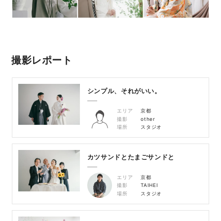
撮影レポート
シンプル、それがいい。
エリア
京都
撮影
other
場所
スタジオ
カツサンドとたまごサンドと
エリア
京都
撮影
TAIHEI
場所
スタジオ