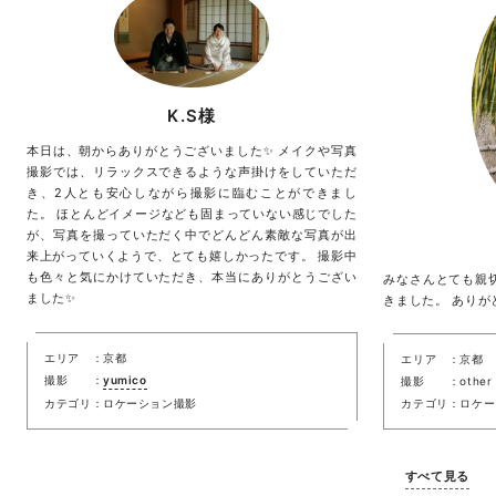
K.S様
本日は、朝からありがとうございました✨ メイクや写真
撮影では、リラックスできるような声掛けをしていただ
き、2人とも安心しながら撮影に臨むことができまし
た。 ほとんどイメージなども固まっていない感じでした
が、写真を撮っていただく中でどんどん素敵な写真が出
来上がっていくようで、とても嬉しかったです。 撮影中
も色々と気にかけていただき、本当にありがとうござい
みなさんとても親
ました✨
きました。 ありが
エリア
京都
エリア
京都
撮影
yumico
撮影
other
カテゴリ
ロケーション撮影
カテゴリ
ロケー
すべて見る