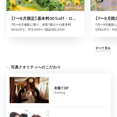
全データ込み
【7〜9月限定】基本料50%off・ロケキャンペーン
7月〜9月撮影に限り、衣装1着ロケの基本料
7月〜9月撮影
50%offで、¥75,000〜（税込¥82,500）
50%offで、¥4
すべて見る
写真クオリティへのこだわり
衣装TOP
Clothing