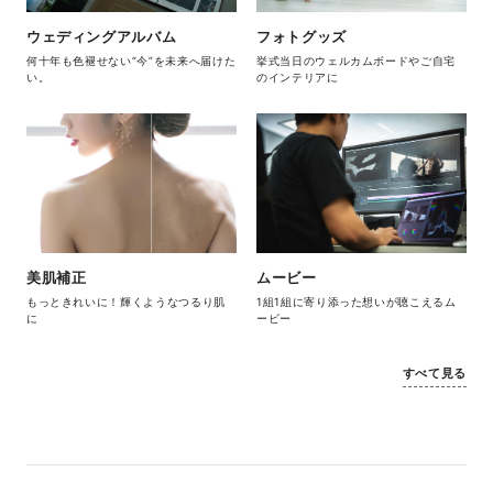
ウェディングアルバム
フォトグッズ
何十年も色褪せない“今”を未来へ届けた
挙式当日のウェルカムボードやご自宅
い。
のインテリアに
美肌補正
ムービー
もっときれいに！輝くようなつるり肌
1組1組に寄り添った想いが聴こえるム
に
ービー
すべて見る