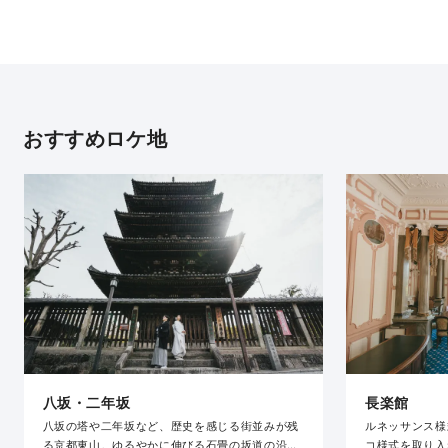
おすすめロケ地
八坂・二年坂
長楽館
八坂の塔や二年坂など、歴史を感じる街並みが残
ルネッサンス様
る京都東山。ゆるやかに伸びる石畳の坂道の沿道
コ様式を取り入