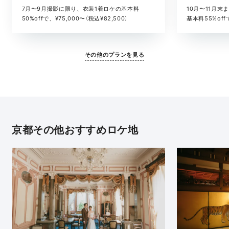
10月〜11月
7月〜9月撮影に限り、衣装1着ロケの基本料
基本料55%offで
50%offで、¥75,000〜（税込¥82,500）
その他のプランを見る
京都その他おすすめロケ地