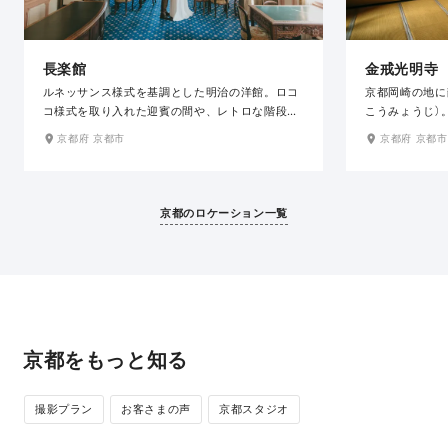
長楽館
金戒光明寺
ルネッサンス様式を基調とした明治の洋館。ロコ
京都岡崎の地に
コ様式を取り入れた迎賓の間や、レトロな階段な
こうみょうじ）
ど、格調高い装飾が施された和と洋が調和するこ
宗の七大本山の
京都府 京都市
京都府 京都市
の場所は、和装・洋装どちらも美しくその姿を引
景に撮影できる
き立ててくれます。かつて迎賓館として様々な異
庭園「紫雲の庭
人を迎えた華やかな歴史の面影を感じるクラシカ
の紅葉が美しく
ルな空間でエレガントで風格漂う写真が残せま
だような美しい
京都のロケーション一覧
す。
京都をもっと知る
撮影プラン
お客さまの声
京都スタジオ