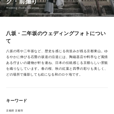
グ・前撮り
Wedding Photo Location
八坂・二年坂のウェディングフォトについ
て
八坂の塔や二年坂など、歴史を感じる街並みが残る京都東山。ゆ
るやかに伸びる石畳の坂道の沿道には、陶磁器店や料亭など風情
ある佇まいの建物が軒を連ね、日本の伝統感じる京都らしい景観
を織りなしています。春の桜、秋の紅葉と四季の彩りも美しく、
どの場所で撮影しても絵になる和のロケ地です。
キーワード
京都府 京都市