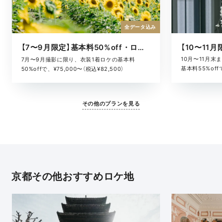
全データ込み
【7〜9月限定】基本料50%off・ロケキャンペーン
10月〜11月
7月〜9月撮影に限り、衣装1着ロケの基本料
基本料55%offで
50%offで、¥75,000〜（税込¥82,500）
その他のプランを見る
京都その他おすすめロケ地