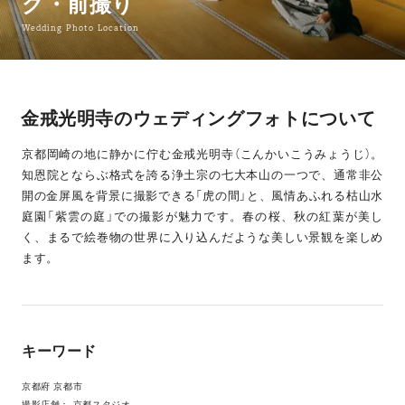
グ・前撮り
Wedding Photo Location
金戒光明寺のウェディングフォトについて
京都岡崎の地に静かに佇む金戒光明寺（こんかいこうみょうじ）。
知恩院とならぶ格式を誇る浄土宗の七大本山の一つで、通常非公
開の金屏風を背景に撮影できる「虎の間」と、風情あふれる枯山水
庭園「紫雲の庭」での撮影が魅力です。春の桜、秋の紅葉が美し
く、まるで絵巻物の世界に入り込んだような美しい景観を楽しめ
ます。
キーワード
京都府 京都市
撮影店舗：
京都スタジオ