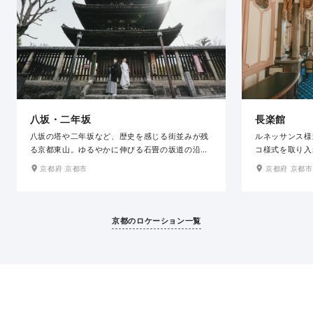
八坂・二年坂
長楽館
八坂の塔や二年坂など、歴史を感じる街並みが残
ルネッサンス様
る京都東山。ゆるやかに伸びる石畳の坂道の沿道
コ様式を取り入
には、陶磁器店や料亭など風情ある佇まいの建物
ど、格調高い装
京都府 京都市
京都府 京都市
が軒を連ね、日本の伝統感じる京都らしい景観を
の場所は、和装
織りなしています。春の桜、秋の紅葉と四季の彩
き立ててくれま
りも美しく、どの場所で撮影しても絵になる和の
人を迎えた華や
ロケ地です。
ルな空間でエレ
京都のロケーション一覧
す。