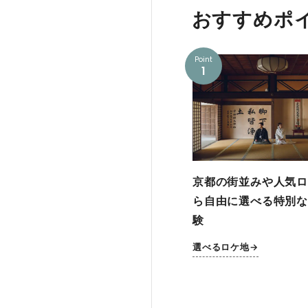
おすすめポ
Point
1
京都の街並みや人気ロ
ら自由に選べる特別な
験
選べるロケ地→