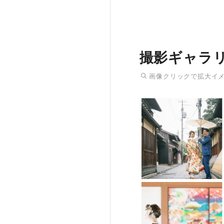
撮影ギャラ
画像
クリック
で拡大イ