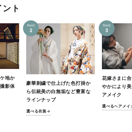
イント
Point
Point
2
3
ケ地か
花嫁さまに合
豪華刺繍で仕上げた色打掛か
撮影体
やかにより美
ら伝統美の白無垢など豊富な
アメイク
ラインナップ
選べるヘアメイ
選べる衣装→