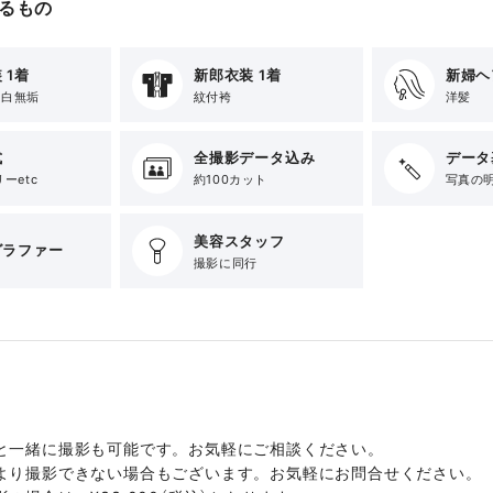
るもの
 1着
新郎衣装 1着
新婦ヘ
r 白無垢
紋付袴
洋髪
式
全撮影データ込み
データ
ーetc
約100カット
写真の
美容スタッフ
グラファー
撮影に同行
と一緒に撮影も可能です。お気軽にご相談ください。
より撮影できない場合もございます。お気軽にお問合せください。