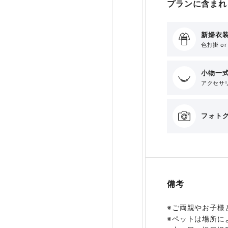
プランに含まれ
新婦衣装
色打掛 o
小物一
アクセサリ
フォト
備考
※ご両親やお子様
※ペットは場所に