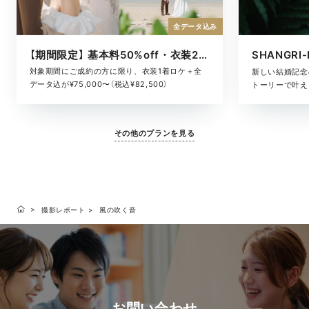
全データ込み
【期間限定】 基本料50%off・衣装2着ロケ
対象期間にご成約の方に限り、衣装1着ロケ＋全
新しい結婚記念
データ込が¥75,000〜（税込¥82,500）
トーリーで叶える
その他のプランを見る
撮影レポート
風の吹く音
お問い合わせ