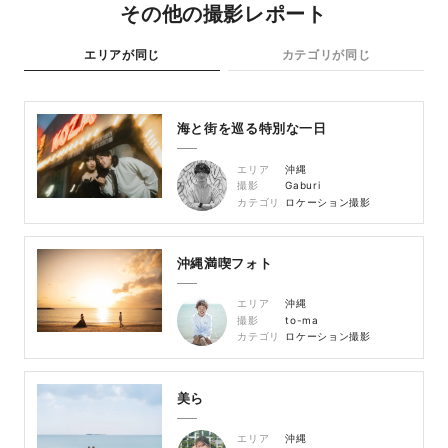
その他の撮影レポート
エリアが同じ
カテゴリが同じ
海と街を巡る特別な一日
エリア
沖縄
撮影
Gaburi
カテゴリ
ロケーション撮影
沖縄満喫フォト
エリア
沖縄
撮影
to-ma
カテゴリ
ロケーション撮影
美ら
エリア
沖縄