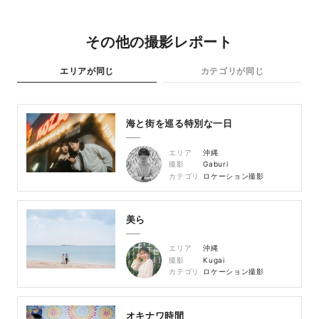
その他の撮影レポート
エリアが同じ
カテゴリが同じ
海と街を巡る特別な一日
エリア
沖縄
撮影
Gaburi
カテゴリ
ロケーション撮影
美ら
エリア
沖縄
撮影
Kugai
カテゴリ
ロケーション撮影
オキナワ時間