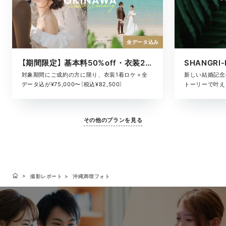
全データ込み
【期間限定】 基本料50%off・衣装2着ロケ
対象期間にご成約の方に限り、衣装1着ロケ＋全
新しい結婚記念
データ込が¥75,000〜（税込¥82,500）
トーリーで叶える
その他のプランを見る
撮影レポート
沖縄満喫フォト