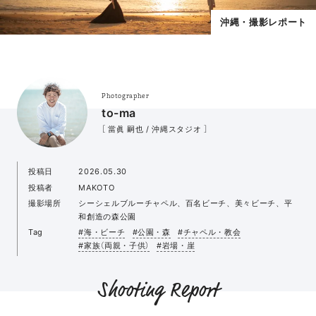
沖縄・撮影レポート
Photographer
to-ma
［ 當眞 嗣也 / 沖縄スタジオ ］
投稿日
2026.05.30
投稿者
MAKOTO
撮影場所
シーシェルブルーチャペル、百名ビーチ、美々ビーチ、平
和創造の森公園
Tag
#海・ビーチ
#公園・森
#チャペル・教会
#家族（両親・子供）
#岩場・崖
Shooting Report