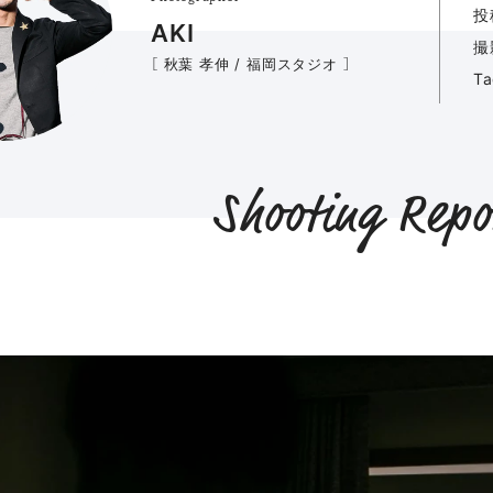
投
AKI
撮
［ 秋葉 孝伸 / 福岡スタジオ ］
T
Shooting Repo