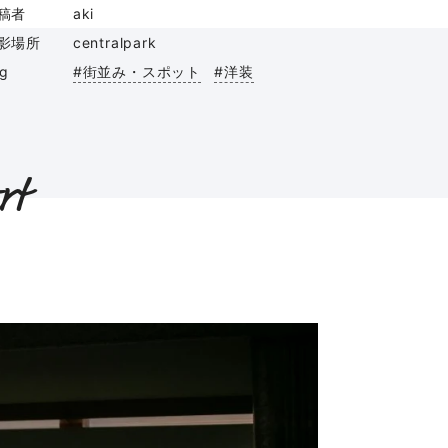
稿者
aki
影場所
centralpark
ag
#街並み・スポット
#洋装
rt