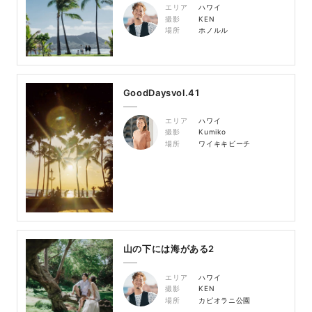
エリア
ハワイ
撮影
KEN
場所
ホノルル
GoodDaysvol.41
エリア
ハワイ
撮影
Kumiko
場所
ワイキキビーチ
山の下には海がある2
エリア
ハワイ
撮影
KEN
場所
カピオラニ公園