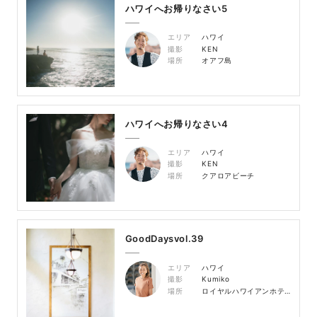
ハワイへお帰りなさい5
エリア
ハワイ
撮影
KEN
場所
オアフ島
ハワイへお帰りなさい4
エリア
ハワイ
撮影
KEN
場所
クアロアビーチ
GoodDaysvol.39
エリア
ハワイ
撮影
Kumiko
場所
ロイヤルハワイアンホテル