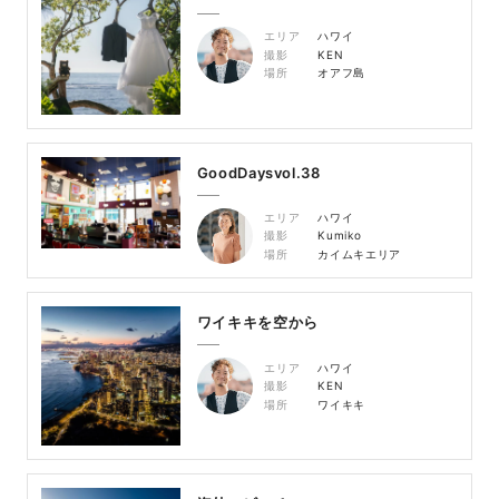
エリア
ハワイ
撮影
KEN
場所
オアフ島
GoodDaysvol.38
エリア
ハワイ
撮影
Kumiko
場所
カイムキエリア
ワイキキを空から
エリア
ハワイ
撮影
KEN
場所
ワイキキ