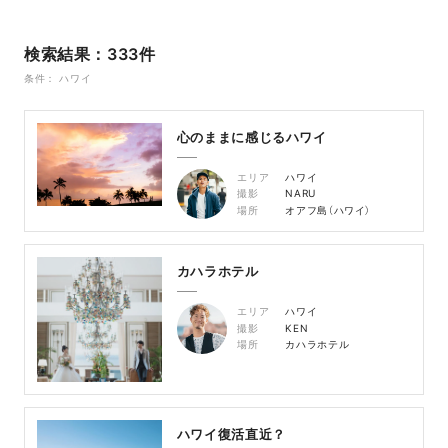
検索結果：333件
条件： ハワイ
心のままに感じるハワイ
エリア
ハワイ
撮影
NARU
場所
オアフ島（ハワイ）
カハラホテル
エリア
ハワイ
撮影
KEN
場所
カハラホテル
ハワイ復活直近？