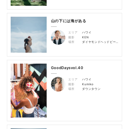
山の下には海がある
エリア
ハワイ
撮影
KEN
場所
ダイヤモンドヘッドビーチ
GoodDaysvol.40
エリア
ハワイ
撮影
Kumiko
場所
ダウンタウン