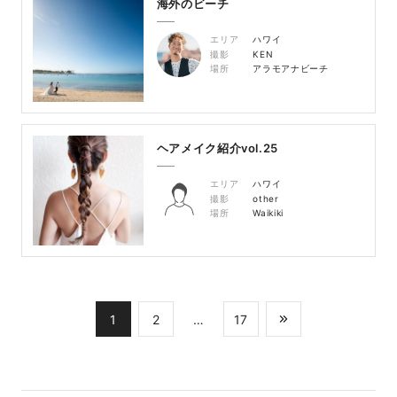
海外のビーチ
エリア
ハワイ
撮影
KEN
場所
アラモアナビーチ
ヘアメイク紹介vol.25
エリア
ハワイ
撮影
other
場所
Waikiki
1
2
…
17