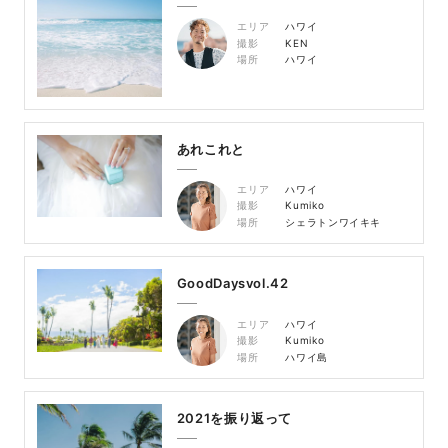
エリア
ハワイ
撮影
KEN
場所
ハワイ
あれこれと
エリア
ハワイ
撮影
Kumiko
場所
シェラトンワイキキ
GoodDaysvol.42
エリア
ハワイ
撮影
Kumiko
場所
ハワイ島
2021を振り返って