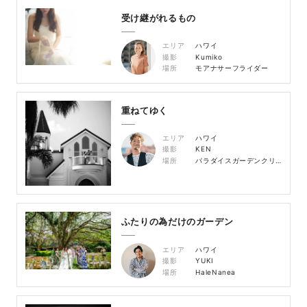
受け継がれるもの
エリア
ハワイ
撮影
Kumiko
場所
モアナサーフライダー
重ねてゆく
エリア
ハワイ
撮影
KEN
場所
パラダイスガーデンクリスタルチャペル
ふたりの為だけのガーデン
エリア
ハワイ
撮影
YUKI
場所
HaleNanea