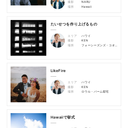
撮影
NARU
場所
Hawaii
たいせつを作り上げるもの
エリア
ハワイ
撮影
KEN
場所
フォーシーズンズ・コオリナ
LikeFire
エリア
ハワイ
撮影
KEN
場所
ロウル・パーム邸宅
Hawaiiで挙式