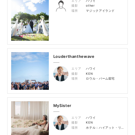
エリア
ハワイ
撮影
other
場所
マジックアイランド
Louderthanthewave
エリア
ハワイ
撮影
KEN
場所
ロウル・パーム邸宅
MySister
エリア
ハワイ
撮影
KEN
場所
ホテル：ハイアット・リージェンシー・ワイキキ 挙式会場：ロウル・パーム