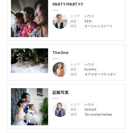
PARTY!PARTY!!
エリア
ハワイ
撮影
KEN
場所
オーシャンスイート
TheOne
エリア
ハワイ
撮影
Kumiko
場所
モアナサーフライダー
証拠写真
エリア
ハワイ
撮影
Satsuki
場所
TerracebytheSea