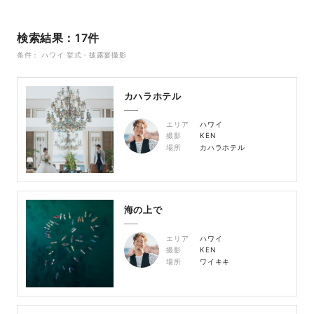
検索結果：17件
条件： ハワイ 挙式・披露宴撮影
カハラホテル
エリア
ハワイ
撮影
KEN
場所
カハラホテル
海の上で
エリア
ハワイ
撮影
KEN
場所
ワイキキ