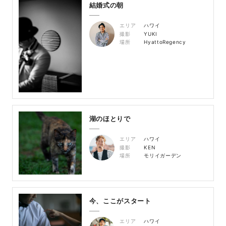
結婚式の朝
エリア
ハワイ
撮影
YUKI
場所
HyattoRegency
湖のほとりで
エリア
ハワイ
撮影
KEN
場所
モリイガーデン
今、ここがスタート
エリア
ハワイ