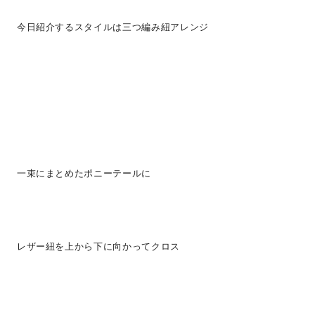
今日紹介するスタイルは三つ編み紐アレンジ
一束にまとめたポニーテールに
レザー紐を上から下に向かってクロス