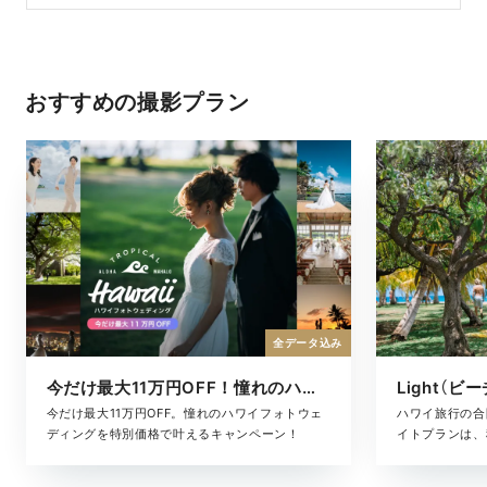
おすすめの撮影プラン
全データ込み
今だけ最大11万円OFF！憧れのハワイフォト
Light（ビ
今だけ最大11万円OFF。憧れのハワイフォトウェ
ハワイ旅行の合
ディングを特別価格で叶えるキャンペーン！
イトプランは、
た、気軽に叶う
ヘアメイク・撮