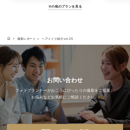
に含まれている
その他のプランを見る
となく、旅のス
す。「きちんと
りな準備はした
いい、ハワイら
撮影レポート
ヘアメイク紹介vol.25
お問い合わせ
フォトプランナーがお二人にぴったりの撮影をご提案。
お悩みなどお気軽にご相談ください。