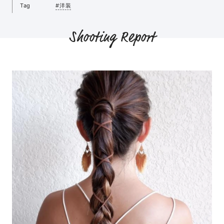
Tag
#洋装
Shooting Report