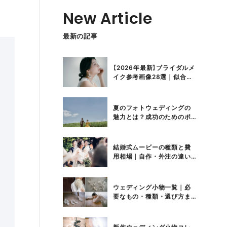
New Article
最新の記事
【2026年最新】ブライダルメ
イク参考画像28選｜似合う
選び方と失敗しないコツ
夏のフォトウェディングの
魅力とは？成功のためのポ
イントや準備したいアイテ
ムも紹介
結婚式ムービーの種類と費
用相場｜自作・外注の違い
や前撮りムービーの活用方
法も紹介
ウェディング小物一覧｜必
要なもの・種類・選び方ま
とめ