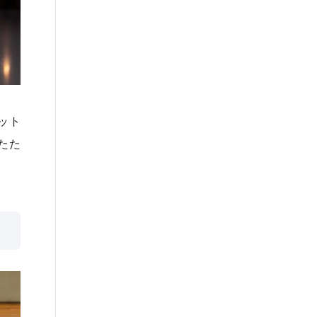
ット
たた