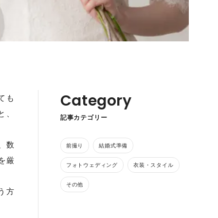
Category
ても
と、
記事カテゴリー
、数
前撮り
結婚式準備
を厳
フォトウェディング
衣装・スタイル
その他
う方