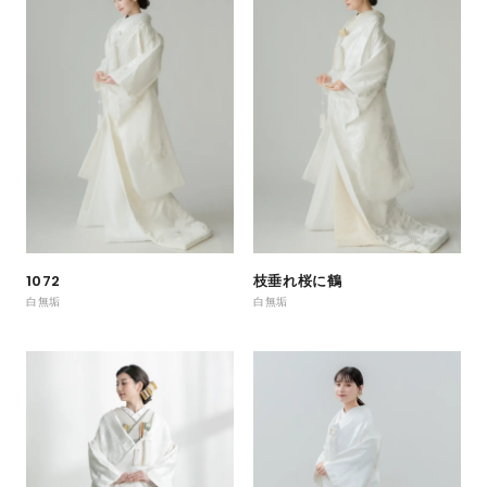
1072
枝垂れ桜に鶴
白無垢
白無垢