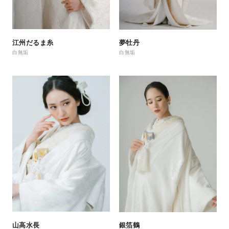
江州だるま糸
夢牡丹
白無垢
白無垢
山高水長
銀箔鶴