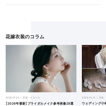
花嫁衣装のコラム
2026.04.14
衣装
2026.07.23
衣装・スタイル
ウェディング小
【2026年最新】ブライダルメイク参考画像28選