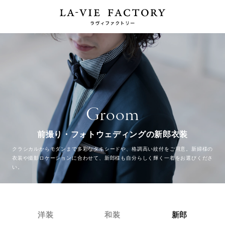
Groom
前撮り・フォトウェディングの新郎衣装
クラシカルからモダンまで多彩なタキシードや、格調高い紋付をご用意。
新婦様の
衣装や撮影ロケーションに合わせて、新郎様も自分らしく輝く一着をお選びくださ
い。
洋装
和装
新郎