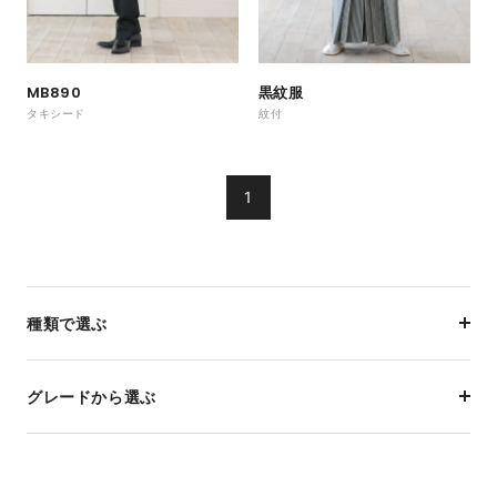
MB890
黒紋服
タキシード
紋付
1
種類で選ぶ
グレードから選ぶ