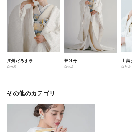
江州だるま糸
山高
夢牡丹
白無垢
白無垢
白無垢
その他のカテゴリ