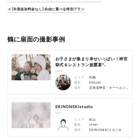
→【衣装追加料金なし】自由に選べる特別プラン
鶴に扇面の撮影事例
お子さまが集まり幸せいっぱい！神宮
挙式＆レストラン披露宴°˖
エリア
札幌
撮影
kitasan
場所
北海道神宮・オーベルジュ・ド・リル サッポロ
EKINONEKIstudio
エリア
松山
撮影
other
場所
EKINONEKIスタジオ