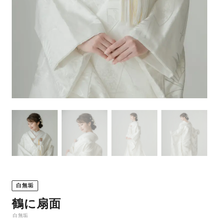
白無垢
鶴に扇面
白無垢