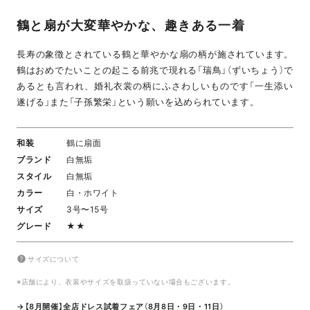
鶴と扇が大変華やかな、趣きある一着
長寿の象徴とされている鶴と華やかな扇の柄が施されています。
鶴はおめでたいことの起こる前兆で現れる「瑞鳥」（ずいちょう）で
あるとも言われ、婚礼衣裳の柄にふさわしいものです「一生添い
遂げる」また「子孫繁栄」という願いを込められています。
和装
鶴に扇面
ブランド
白無垢
スタイル
白無垢
カラー
白・ホワイト
サイズ
3号〜15号
グレード
★★
サイズについて
※店舗により、衣装やサイズを取扱っていない場合もございます。
→【8月開催】全店ドレス試着フェア（8月8日・9日・11日）