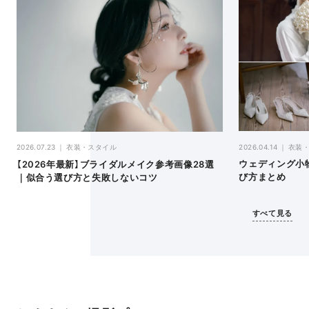
2026.04.14
衣装
2026.07.23
衣装・スタイル
ウェディング小
【2026年最新】ブライダルメイク参考画像28選
び方まとめ
｜似合う選び方と失敗しないコツ
すべて見る