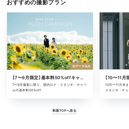
おすすめの撮影プラン
全データ込み
【7〜9月限定】基本料50%offキャンペーン
10月〜11月
7〜9月撮影に限り、国内ロケ・スタジオ・チャペ
スタジオ・チャ
ルの基本料50%off
和装TOPへ戻る