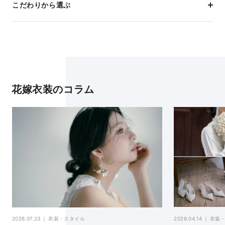
こだわりから選ぶ
花嫁衣装のコラム
2026.04.14
衣装
2026.07.23
衣装・スタイル