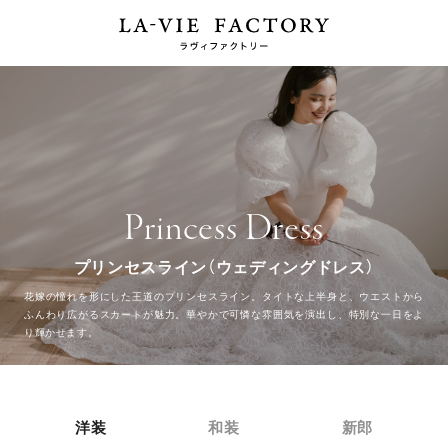
Princess Dress
プリンセスライン（ウェディングドレス）
花嫁の憧れを形にした王道のプリンセスライン。タイトな上半身と、ウエストから
ふんわり広がるスカートが魅力。
華やかで可憐な雰囲気を演出し、特別な一日をよ
り輝かせます。
洋装
和装
新郎