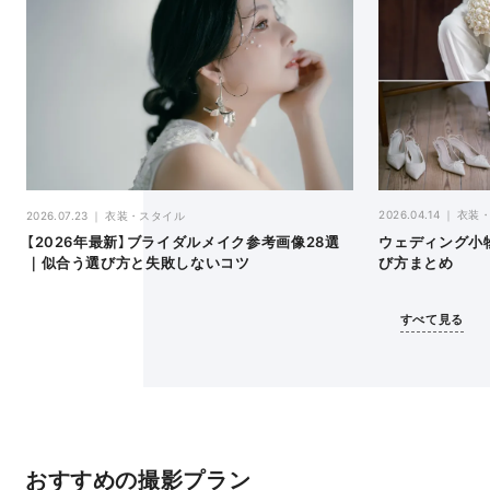
2026.04.14
衣装
2026.07.23
衣装・スタイル
ウェディング小
【2026年最新】ブライダルメイク参考画像28選
び方まとめ
｜似合う選び方と失敗しないコツ
すべて見る
おすすめの撮影プラン