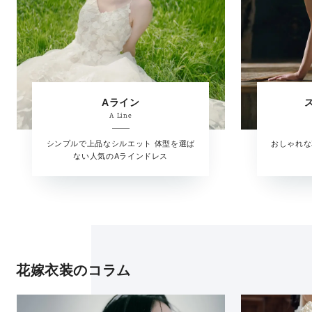
Aライン
A Line
シンプルで上品なシルエット 体型を選ば
おしゃれな
ない人気のAラインドレス
花嫁衣装のコラム