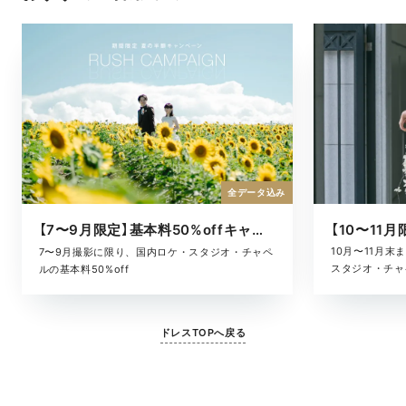
全データ込み
【7〜9月限定】基本料50%offキャンペーン
10月〜11月
7〜9月撮影に限り、国内ロケ・スタジオ・チャペ
スタジオ・チャ
ルの基本料50%off
ドレスTOPへ戻る