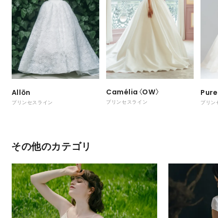
Camélia〈OW〉
Allōn
Pure
プリンセスライン
プリンセスライン
プリン
その他のカテゴリ