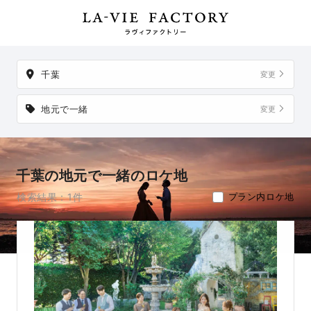
件。
掲載地以外でも、想い出の場所からご実家など、好きな場所への
出張撮影も可能です。
千葉
変更
地元で一緒
変更
千葉の地元で一緒のロケ地
検索結果：1件
プラン内ロケ地