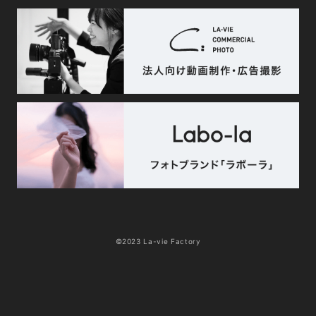
©2023 La-vie Factory