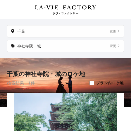
件。
掲載地以外でも、想い出の場所からご実家など、好きな場所への
出張撮影も可能です。
千葉
変更
神社寺院・城
変更
千葉の神社寺院・城のロケ地
検索結果：1件
プラン内ロケ地