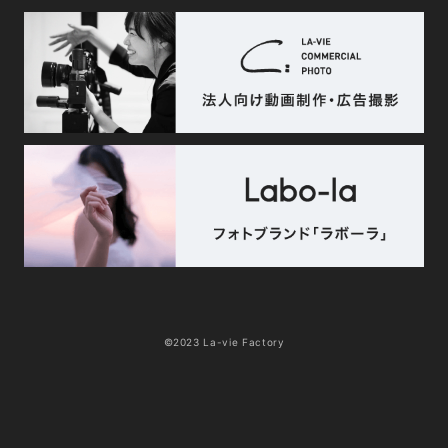
©2023 La-vie Factory