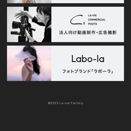
©2023 La-vie Factory