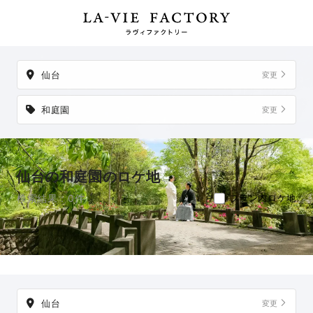
掲載地以外でも、想い出の場所からご実家など、好きな場所への出張
撮影も可能です。
仙台
変更
和庭園
変更
仙台の和庭園のロケ地
検索結果：0件
プラン内ロケ地
仙台
変更