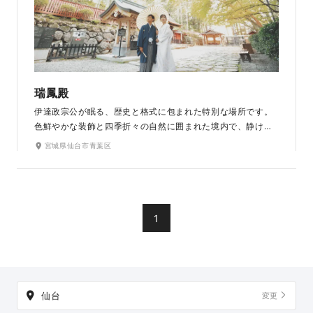
瑞鳳殿
伊達政宗公が眠る、歴史と格式に包まれた特別な場所です。
色鮮やかな装飾と四季折々の自然に囲まれた境内で、静けさ
の中に凛とした一枚を残していただけます。受け継がれてき
宮城県仙台市青葉区
た美しい建築と厳かな空気が、おふたりの佇まいをより印象
深く引き立てます。歴史ある場所ならではの重厚感の中で、
心に深く刻まれる特別な瞬間をかたちにします。
1
仙台
変更