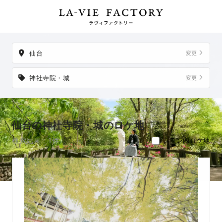
件。
掲載地以外でも、想い出の場所からご実家など、好きな場所への
出張撮影も可能です。
仙台
変更
神社寺院・城
変更
仙台の神社寺院・城のロケ地
検索結果：1件
プラン内ロケ地