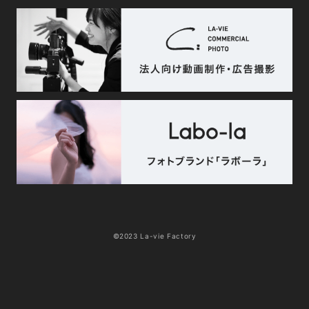
©2023 La-vie Factory