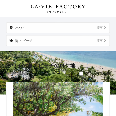
件。
掲載地以外でも、想い出の場所からご実家など、好きな場所への
出張撮影も可能です。
ハワイ
変更
海・ビーチ
変更
ハワイの海・ビーチのロケ地
検索結果：5件
プラン内ロケ地