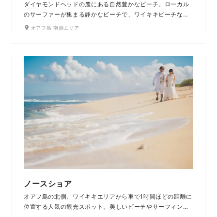
ダイヤモンドヘッドの麓にある自然豊かなビーチ。ローカル
のサーファーが集まる静かなビーチで、ワイキキビーチなど
有名なビーチと比べて静かで人混みを避けて撮影できます。
オアフ島 南側エリア
ありのままの自然が残っており、人工物が一切入り込まない
写真を残すことも可能。ビーチに続く入り口周辺からも広々
とした大海原が見渡せます。
ノースショア
オアフ島の北側、ワイキキエリアから車で1時間ほどの距離に
位置する人気の観光スポット。美しいビーチやサーフィンの
名所として知られています。程良い田舎感が残るこのエリア