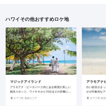
ハワイその他おすすめロケ地
マジックアイランド
アラモアナ
アラモアナ・ビーチパーク内にある眺望が美しい
白い砂浜がまっ
観光スポット。ワイキキから10分ほどの距離にあ
がが印象的なア
り、ダイヤモンドヘッドを遠縁に望みながら美し
ビーチの一つに
オアフ島 南側エリア
オアフ島 南
いビーチと緑の公園での撮影が楽しめます。サン
ぐ目の前に海が
セットのビューポイントとしても有名で、目の前
空と海を間近に