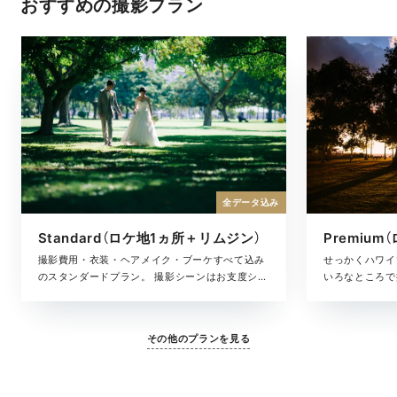
おすすめの撮影プラン
全データ込み
Standard（ロケ地1ヵ所＋リムジン）
Premiu
撮影費用・衣装・ヘアメイク・ブーケすべて込み
せっかくハワイ
のスタンダードプラン。 撮影シーンはお支度シー
いろなところで
ンにリムジン移動、そしてハワイの最高のロケー
すすめなのが、
ション。 撮影した写真データをお届けします。衣
ン2カ所で撮影
装は、渡航前に日本のドレスサロンにてお選びい
た写真は、アル
その他のプランを見る
ただけます。
い思い出の記録