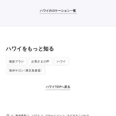
に沈んでいく夕日を眺めながら、昼と夜が溶け合
を楽しめます。
うようなロマンチックな写真が撮影できます。
落ち着いて撮影
ハワイのロケーション一覧
ハワイをもっと知る
撮影プラン
お客さまの声
ハワイ
海外サロン（東京表参道）
ハワイTOPへ戻る
海外撮影
ハワイ
ロケーション
カピオラニパーク