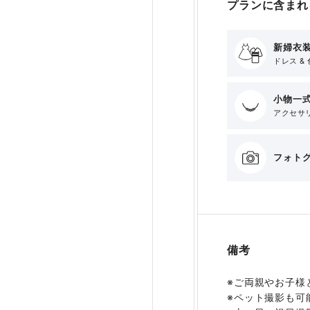
プランに含まれ
新婦衣装
ドレス & 
小物一
アクセサリ
フォト
備考
※ご両親やお子様
※ペット撮影も可