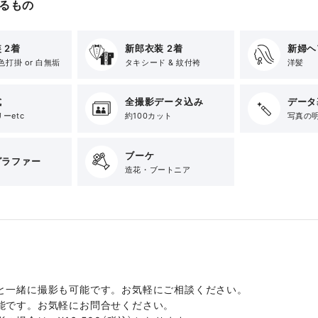
るもの
 2着
新郎衣装 2着
新婦ヘ
色打掛 or 白無垢
タキシード & 紋付袴
洋髪
式
全撮影データ込み
データ
ーetc
約100カット
写真の
ブーケ
グラファー
造花・ブートニア
と一緒に撮影も可能です。お気軽にご相談ください。
能です。お気軽にお問合せください。