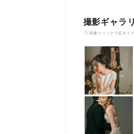
撮影ギャラ
画像
クリック
で拡大イ