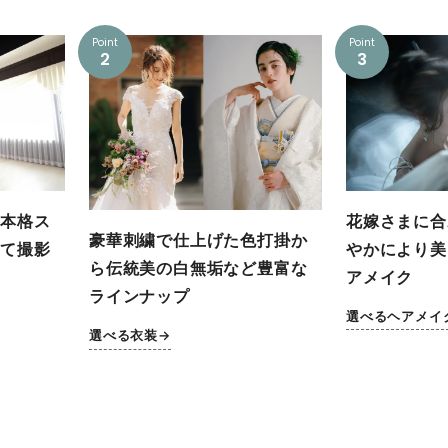
Point
Point
2
3
本格ス
花嫁さまに合
豪華刺繍で仕上げた色打掛か
て撮影
やかにより美
ら伝統美の白無垢など豊富な
アメイク
ラインナップ
選べるヘアメイ
選べる衣装→