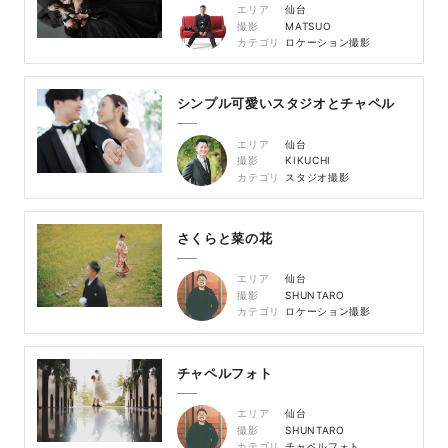
エリア
仙台
撮影
MATSUO
カテゴリ
ロケーション撮影
シンプル可愛いスタジオとチャペル
エリア
仙台
撮影
KIKUCHI
カテゴリ
スタジオ撮影
さくらと菜の花
エリア
仙台
撮影
SHUNTARO
カテゴリ
ロケーション撮影
チャペルフォト
エリア
仙台
撮影
SHUNTARO
カテゴリ
チャペルフォト