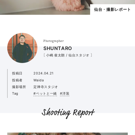
仙台・撮影レポート
Photographer
SHUNTARO
［ 小嶋 俊太朗 / 仙台スタジオ ］
投稿日
2024.04.21
投稿者
Waida
撮影場所
定禅寺スタジオ
Tag
#ペットと一緒
#洋装
Shooting Report