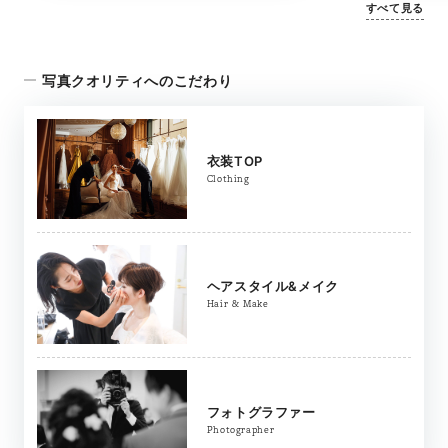
すべて見る
収め、色褪せない思い出の記録としてお届けしま
りと収め、色褪
す。
します。
写真クオリティへのこだわり
衣装TOP
Clothing
ヘアスタイル&メイク
Hair & Make
フォトグラファー
Photographer