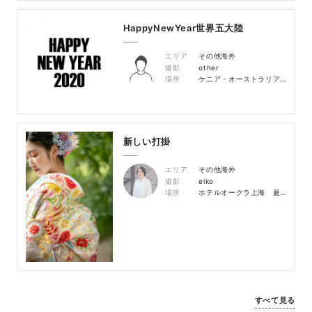
HappyNewYear世界五大陸
エリア
その他海外
撮影
other
場所
ケニア・オーストラリア・ギリシャ
新しい打掛
エリア
その他海外
撮影
eiko
場所
ホテルオークラ上海 庭園
すべて見る