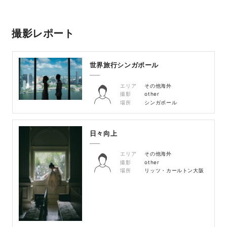
撮影レポート
世界旅行シンガポール
エリア
その他海外
撮影
other
場所
シンガポール
日々向上
エリア
その他海外
撮影
other
場所
リッツ・カールトン大阪