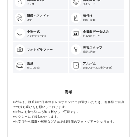
ドレス
タキシード
新婦ヘアメイク
着付け
洋髪
新郎・新婦
小物一式
全撮影データ込み
アクセサリーetc
約400カット〜
美容スタッフ
フォトグラファー
撮影に同行
送迎
アルバム
車にて移動
豪華アルバム１冊（40cut）
備考
※衣装は、渡航前に日本のドレスサロンにてお選びいただき、お客様ご自身
での持ち運びをお願いしております。
※衣装のお持ち込みも追加料なしで可能です。
※タクシーにて移動いたします。
※お支度から撮影や移動など含め約12時間のフォトツアーとなります。