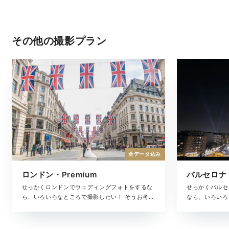
その他の撮影プラン
全データ込み
ロンドン・Premium
バルセロナ・
せっかくロンドンでウェディングフォトをするな
せっかくバルセ
ら、いろいろなところで撮影したい！ そうお考え
なら、いろいろ
の方におすすめなのが、ロンドンの選りすぐりの
えの方におすす
ロケーションを巡りながら撮影できるプレミアム
りのロケーショ
プラン。撮影した写真は、アルバムにしっかりと
アムプラン。撮