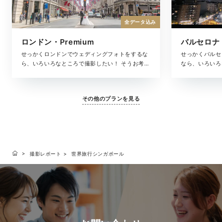
全データ込み
ロンドン・Premium
バルセロナ・
せっかくロンドンでウェディングフォトをするな
せっかくバルセ
ら、いろいろなところで撮影したい！ そうお考え
なら、いろいろ
の方におすすめなのが、ロンドンの選りすぐりの
えの方におすす
ロケーションを巡りながら撮影できるプレミアム
りのロケーショ
プラン。撮影した写真は、アルバムにしっかりと
アムプラン。撮
その他のプランを見る
収め、色褪せない思い出の記録としてお届けしま
りと収め、色褪
す。
します。
撮影レポート
世界旅行シンガポール