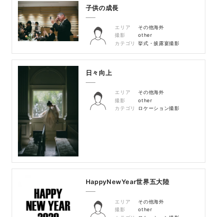
子供の成長
エリア
その他海外
撮影
other
カテゴリ
挙式・披露宴撮影
日々向上
エリア
その他海外
撮影
other
カテゴリ
ロケーション撮影
HappyNewYear世界五大陸
エリア
その他海外
撮影
other