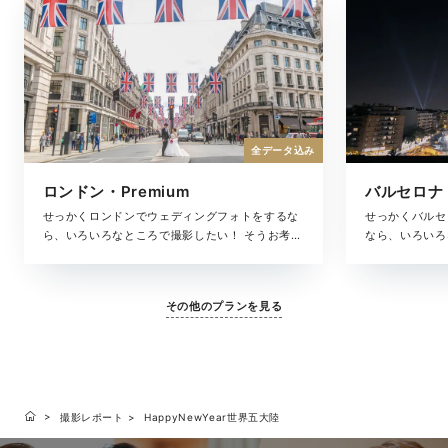
全データ込み
ロンドン・Premium
バルセロナ・
せっかくロンドンでウェディングフォトをするな
せっかくバルセ
ら、いろいろなところで撮影したい！ そうお考え
なら、いろいろ
の方におすすめなのが、ロンドンの選りすぐりの
えの方におすす
ロケーションを巡りながら撮影できるプレミアム
りのロケーショ
プラン。撮影した写真は、アルバムにしっかりと
アムプラン。撮
その他のプランを見る
収め、色褪せない思い出の記録としてお届けしま
りと収め、色褪
す。
します。
撮影レポート
HappyNewYear世界五大陸