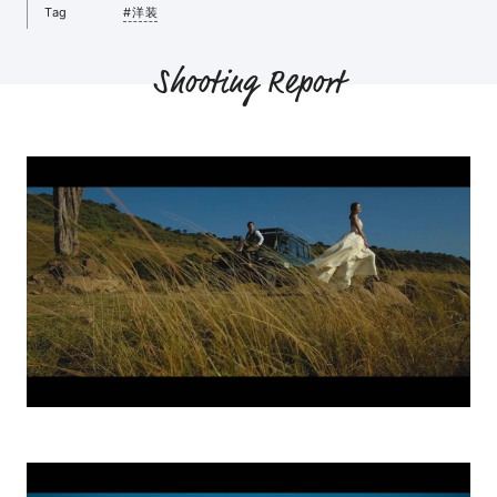
Tag
#洋装
Shooting Report