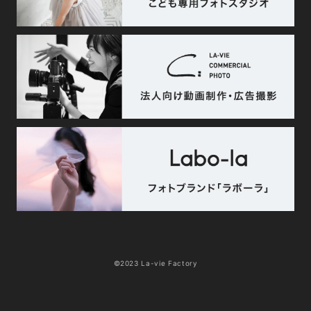
©2023 La-vie Factory