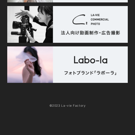
©2023 La-vie Factory