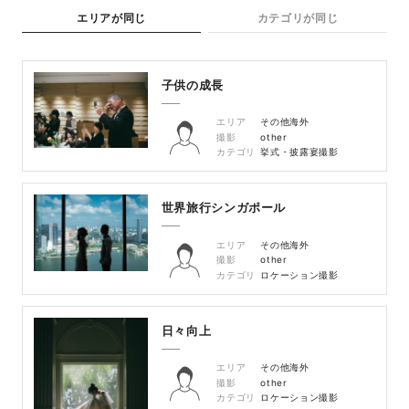
エリアが同じ
カテゴリが同じ
子供の成長
エリア
その他海外
撮影
other
カテゴリ
挙式・披露宴撮影
世界旅行シンガポール
エリア
その他海外
撮影
other
カテゴリ
ロケーション撮影
日々向上
エリア
その他海外
撮影
other
カテゴリ
ロケーション撮影