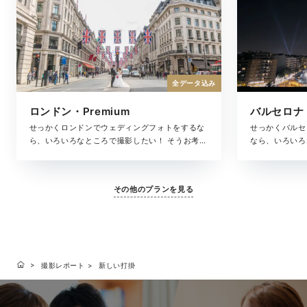
全データ込み
ロンドン・Premium
バルセロナ・
せっかくロンドンでウェディングフォトをするな
せっかくバルセ
ら、いろいろなところで撮影したい！ そうお考え
なら、いろいろ
の方におすすめなのが、ロンドンの選りすぐりの
えの方におすす
ロケーションを巡りながら撮影できるプレミアム
りのロケーショ
プラン。撮影した写真は、アルバムにしっかりと
アムプラン。撮
その他のプランを見る
収め、色褪せない思い出の記録としてお届けしま
りと収め、色褪
す。
します。
撮影レポート
新しい打掛