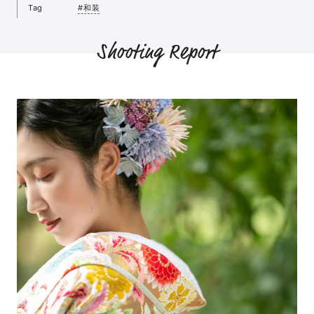
Tag
#和装
Shooting Report