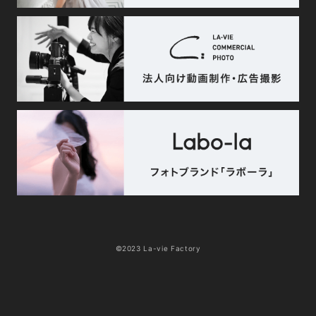
©2023 La-vie Factory