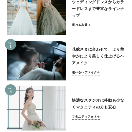
ウェディングドレスからカラ
ードレスまで豊富なラインナ
ップ
選べる衣装→
Point
3
花嫁さまに合わせて、より華
やかにより美しく仕上げるヘ
アメイク
選べるヘアメイク→
Point
4
快適なスタジオは移動も少な
くマタニティの方も安心
マタニティフォト→