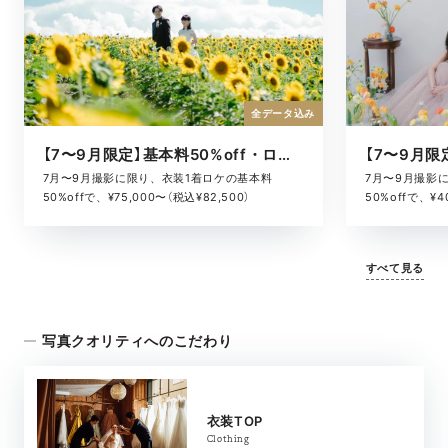
全データ込み
【7〜9月限定】基本料50%off・ロケキャンペーン
7月〜9月撮影に限り、衣装1着ロケの基本料
7月〜9月撮影
50%offで、¥75,000〜（税込¥82,500）
50%offで、¥4
すべて見る
写真クオリティへのこだわり
衣装TOP
Clothing