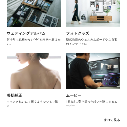
ウェディングアルバム
フォトグッズ
何十年も色褪せない“今”を未来へ届けた
挙式当日のウェルカムボードやご自宅
い。
のインテリアに
美肌補正
ムービー
もっときれいに！輝くようなつるり肌
1組1組に寄り添った想いが聴こえるム
に
ービー
すべて見る