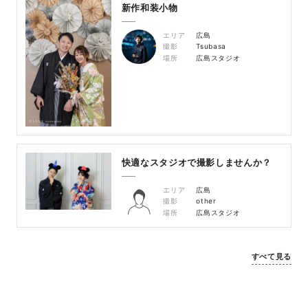
新作和装小物
エリア
広島
撮影
Tsubasa
場所
広島スタジオ
快適なスタジオで撮影しませんか？
エリア
広島
撮影
other
場所
広島スタジオ
すべて見る