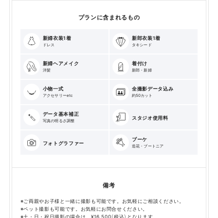
プランに含まれるもの
新婦衣装1着
新郎衣装1着
ドレス
タキシード
新婦ヘアメイク
着付け
洋髪
新郎・新婦
小物一式
全撮影データ込み
アクセサリーetc
約50カット
データ基本補正
スタジオ使用料
写真の明るさ調整
ブーケ
フォトグラファー
造花・ブートニア
備考
※ご両親やお子様と一緒に撮影も可能です。お気軽にご相談ください。
※ペット撮影も可能です。お気軽にお問合せください。
※土・日・祝日撮影の場合は、¥16,500（税込）となります。