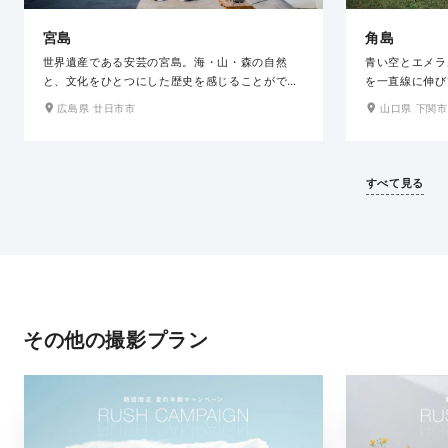
宮島
角島
世界遺産である安芸の宮島。海・山・森の自然
青い空とエメラ
と、文化をひとつにした歴史を感じることができ
を一直線に伸び
るロケーションで、おふたりだけのとっておきの
ケ地にもなった
広島県 廿日市市
山口県 下関市
1枚を残せます。桜・紅葉の名所であり、四季
緑に囲まれ、波
折々の豊かな自然と風情ある美しい街並みで撮影
す。「角島大橋
できます。宮島の美しい景観に、和装が映えま
れるなど、世界
す。（厳島神社、大鳥居の撮影は不可です。）
明治時代からあ
すべて見る
す。空の色の変
トも魅力のひと
その他の撮影プラン